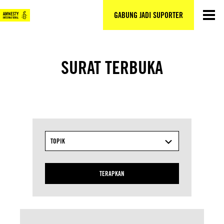
Lewati
ke
GABUNG JADI SUPORTER
konten
SURAT TERBUKA
TOPIK
TERAPKAN