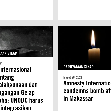
AAN SIKAP
021
PERNYATAAN SIKAP
Internasional
ntang
Maret 28, 2021
Amnesty Internatio
alahgunaan dan
condemns bomb at
agangan Gelap
in Makassar
oba: UNODC harus
integrasikan