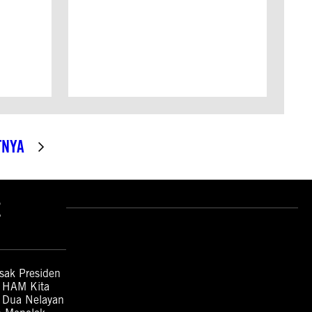
TNYA
E
ak Presiden
n HAM Kita
: Dua Nelayan