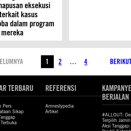
hapusan eksekusi
terkait kasus
oba dalam program
a mereka
ELUMNYA
1
2
…
4
BERIKU
AR TERBARU
REFERENSI
KAMPANY
BERJALAN
n Pers
Amnestypedia
ataan Sikap
Artikel
#ALLOUT: Des
Tanggap
Terpilih Jami
 Terbuka
Aksi Tanggap