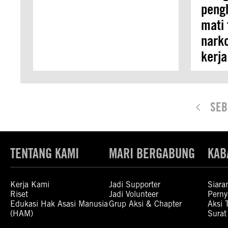
peng
mati 
nark
kerj
SEB
TENTANG KAMI
MARI BERGABUNG
KAB
Kerja Kami
Jadi Supporter
Siara
Riset
Jadi Volunteer
Perny
Edukasi Hak Asasi Manusia
Grup Aksi & Chapter
Aksi 
(HAM)
Surat