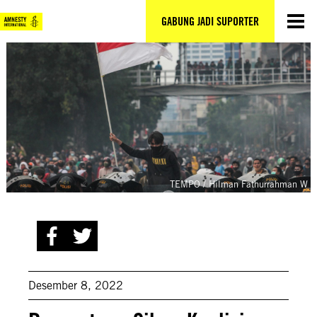
Lewati
ke
GABUNG JADI SUPORTER
konten
TEMPO / Hilman Fathurrahman W
Desember 8, 2022