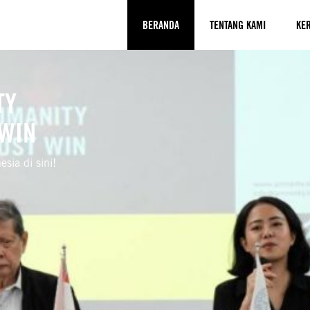
BERANDA
TENTANG KAMI
KER
TY
 WIN
sia di sini!