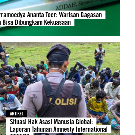
Pramoedya Ananta Toer: Warisan Gagasan
h Bisa Dibungkam Kekuasaan
ARTIKEL
Situasi Hak Asasi Manusia Global:
Laporan Tahunan Amnesty International