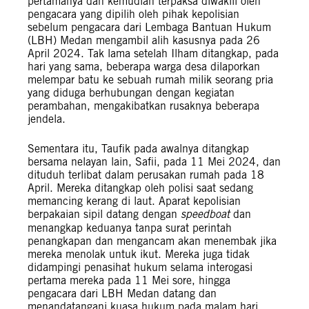
pertamanya dan kemudian terpaksa diwakili oleh
pengacara yang dipilih oleh pihak kepolisian
sebelum pengacara dari Lembaga Bantuan Hukum
(LBH) Medan mengambil alih kasusnya pada 26
April 2024. Tak lama setelah Ilham ditangkap, pada
hari yang sama, beberapa warga desa dilaporkan
melempar batu ke sebuah rumah milik seorang pria
yang diduga berhubungan dengan kegiatan
perambahan, mengakibatkan rusaknya beberapa
jendela.
Sementara itu, Taufik pada awalnya ditangkap
bersama nelayan lain, Safii, pada 11 Mei 2024, dan
dituduh terlibat dalam perusakan rumah pada 18
April. Mereka ditangkap oleh polisi saat sedang
memancing kerang di laut. Aparat kepolisian
berpakaian sipil datang dengan
speedboat
dan
menangkap keduanya tanpa surat perintah
penangkapan dan mengancam akan menembak jika
mereka menolak untuk ikut. Mereka juga tidak
didampingi penasihat hukum selama interogasi
pertama mereka pada 11 Mei sore, hingga
pengacara dari LBH Medan datang dan
menandatangani kuasa hukum pada malam hari