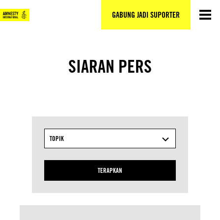
Lewati
ke
GABUNG JADI SUPORTER
konten
SIARAN PERS
TOPIK
TERAPKAN